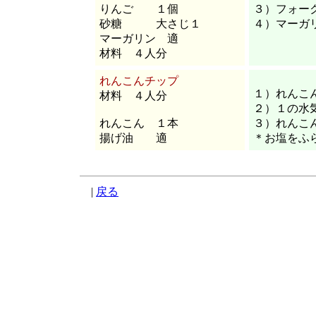
りんご １個
３）フォー
砂糖 大さじ１
４）マーガ
マーガリン 適
材料 ４人分
れんこんチップ
１）れんこ
材料 ４人分
２）１の水
れんこん １本
３）れんこ
揚げ油 適
＊お塩をふ
|
戻る